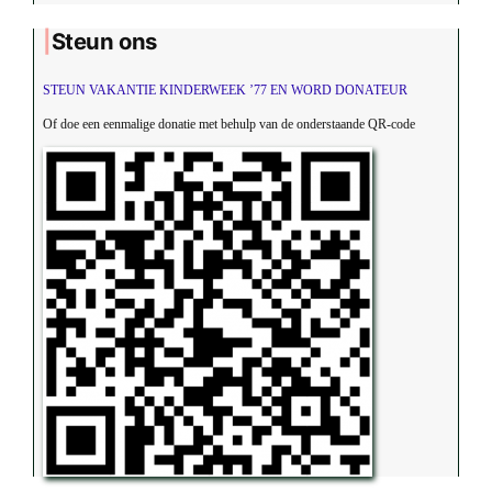
Steun ons
STEUN VAKANTIE KINDERWEEK ’77 EN WORD DONATEUR
Of doe een eenmalige donatie met behulp van de onderstaande QR-code