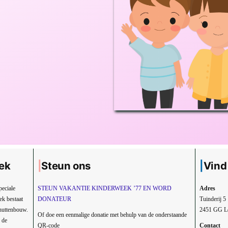
ek
Steun ons
Vind
peciale
STEUN VAKANTIE KINDERWEEK ’77 EN WORD
Adres
ek bestaat
DONATEUR
Tuinderij 5
e huttenbouw.
2451 GG L
Of doe een eenmalige donatie met behulp van de onderstaande
n de
QR-code
Contact