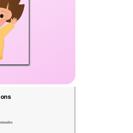
 ons
eimuiden