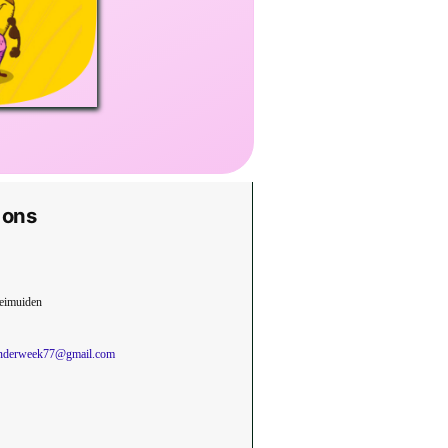
 ons
eimuiden
inderweek77@gmail.com