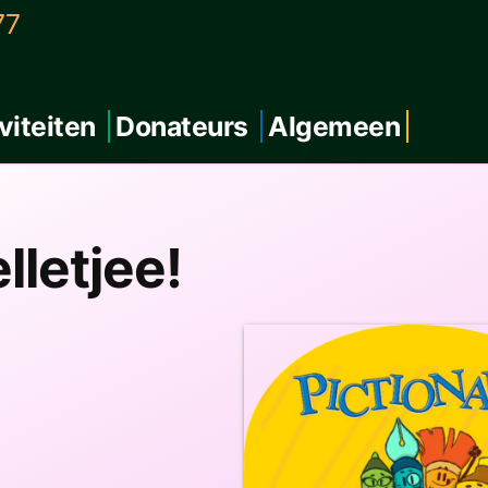
77
viteiten
Donateurs
Algemeen
lletjee!