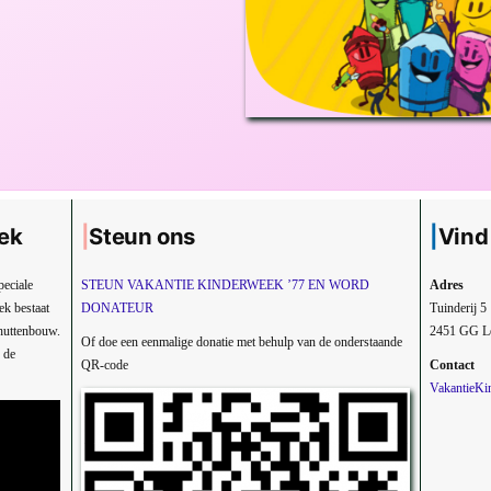
ek
Steun ons
Vind
peciale
STEUN VAKANTIE KINDERWEEK ’77 EN WORD
Adres
ek bestaat
DONATEUR
Tuinderij 5
e huttenbouw.
2451 GG L
Of doe een eenmalige donatie met behulp van de onderstaande
n de
QR-code
Contact
VakantieK