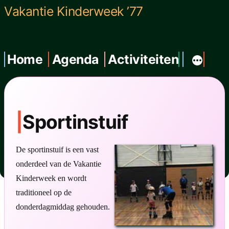
Ga
Vakantie Kinderweek ’77
naar
de
Home
Agenda
Activiteiten
inhoud
Sportinstuif
De sportinstuif is een vast
onderdeel van de Vakantie
Kinderweek en wordt
traditioneel op de
donderdagmiddag gehouden.