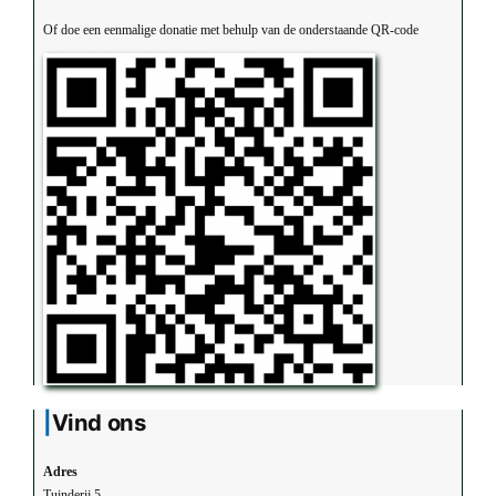
Of doe een eenmalige donatie met behulp van de onderstaande QR-code
Vind ons
Adres
Tuinderij 5