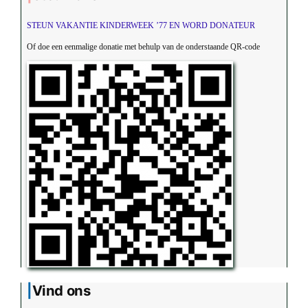
STEUN VAKANTIE KINDERWEEK ’77 EN WORD DONATEUR
Of doe een eenmalige donatie met behulp van de onderstaande QR-code
Vind ons