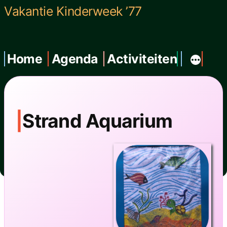
Ga
Vakantie Kinderweek ’77
naar
de
Home
Agenda
Activiteiten
inhoud
Strand Aquarium