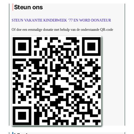
Steun ons
STEUN VAKANTIE KINDERWEEK ’77 EN WORD DONATEUR
Of doe een eenmalige donatie met behulp van de onderstaande QR-code