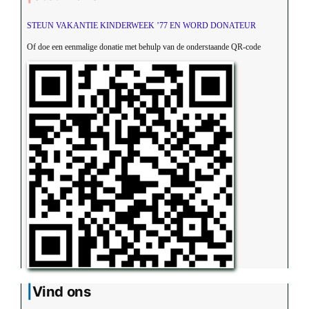
STEUN VAKANTIE KINDERWEEK ’77 EN WORD DONATEUR
Of doe een eenmalige donatie met behulp van de onderstaande QR-code
Vind ons