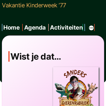
Ga
Vakantie Kinderweek ’77
naar
de
Home
Agenda
Activiteiten
inhoud
Wist je dat…