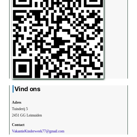
Vind ons
Adres
Tuinderij 5
2451 GG Leimuiden
Contact
VakantieKinderweek77@gmail.com