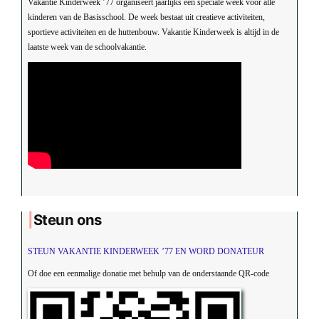
Vakantie Kinderweek ’77 organiseert jaarlijks een speciale week voor alle
kinderen van de Basisschool. De week bestaat uit creatieve activiteiten,
sportieve activiteiten en de huttenbouw. Vakantie Kinderweek is altijd in de
laatste week van de schoolvakantie.
Steun ons
STEUN VAKANTIE KINDERWEEK ’77 EN WORD DONATEUR
Of doe een eenmalige donatie met behulp van de onderstaande QR-code