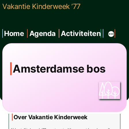
Ga
Vakantie Kinderweek ’77
naar
de
Home
Agenda
Activiteiten
inhoud
Amsterdamse bos
Over Vakantie Kinderweek