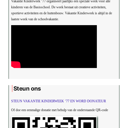
Vakantie Kinderweek ’77 organiseert jaarlijks een speciale week voor alle
kinderen van de Basisschool. De week bestaat uit creatieve activiteiten,
sportieve activiteiten en de huttenbouw. Vakantie Kinderweek is altijd in de
laatste week van de schoolvakantie.
Steun ons
STEUN VAKANTIE KINDERWEEK ’77 EN WORD DONATEUR
Of doe een eenmalige donatie met behulp van de onderstaande QR-code