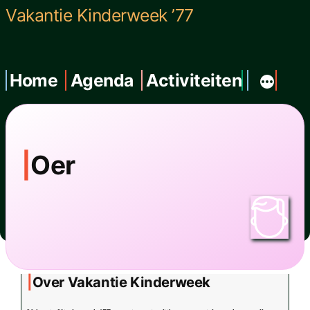
Ga
Vakantie Kinderweek ’77
naar
de
Home
Agenda
Activiteiten
inhoud
Oer
Over Vakantie Kinderweek