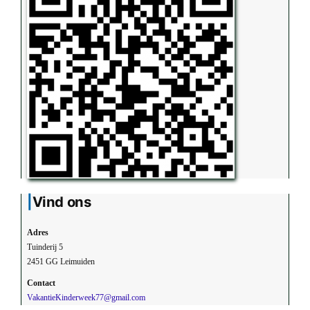
Vind ons
Adres
Tuinderij 5
2451 GG Leimuiden
Contact
VakantieKinderweek77@gmail.com